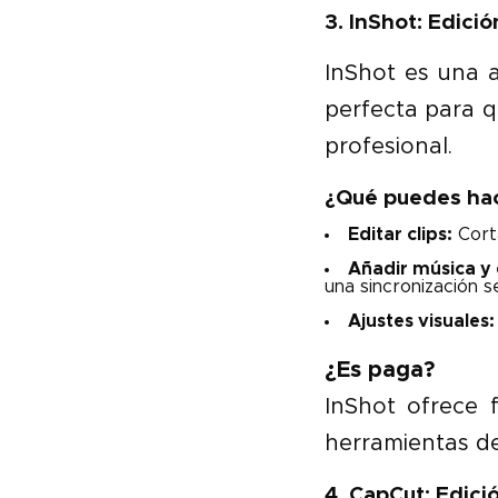
3. InShot: Edici
InShot es una a
perfecta para q
profesional.
¿Qué puedes hac
Editar clips:
Corta
Añadir música y 
una sincronización se
Ajustes visuales:
¿Es paga?
InShot ofrece 
herramientas de
4. CapCut: Edic