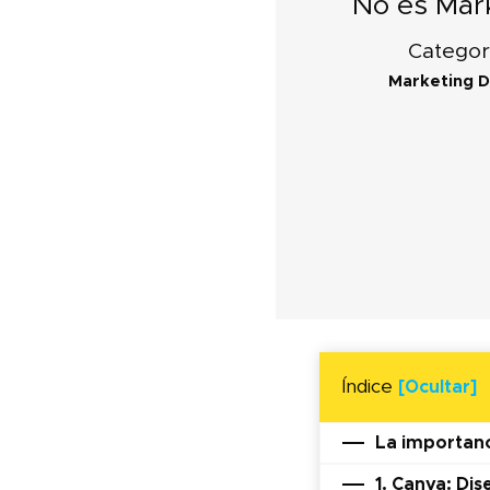
No es Mar
Categor
Marketing Di
Índice
[Ocultar]
La importanc
1. Canva: Dis