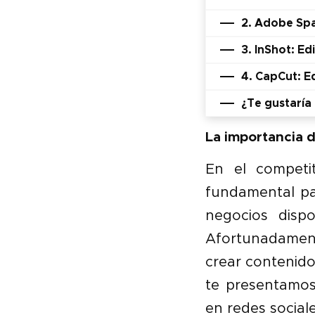
2. Adobe Spa
3. InShot: Ed
4. CapCut: E
¿Te gustarí
La importancia d
En el competit
fundamental par
negocios disp
Afortunadament
crear contenido
te presentamos
en redes social