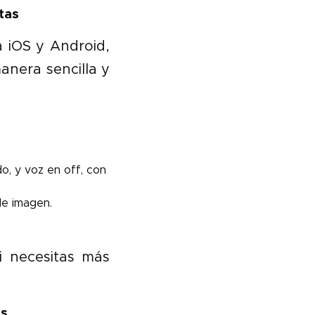
tas
a iOS y Android,
anera sencilla y
o, y voz en off, con
 de imagen.
i necesitas más
as