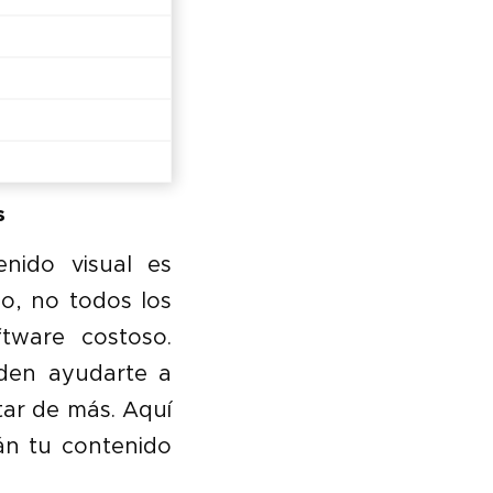
s
enido visual es
go, no todos los
tware costoso.
eden ayudarte a
tar de más. Aquí
án tu contenido