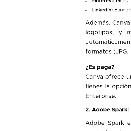
Pinterest:
Pines.
LinkedIn:
Banners
Además, Canva t
logotipos, y 
automáticament
formatos (JPG, 
¿Es paga?
Canva ofrece u
tienes la opci
Enterprise.
2. Adobe Spark: 
Adobe Spark es