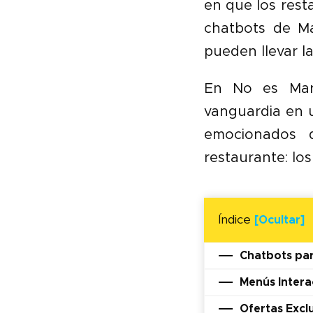
en que los res
chatbots de Ma
pueden llevar l
En No es Mark
vanguardia en 
emocionados d
restaurante: lo
Índice
[Ocultar]
Chatbots par
Menús Intera
Ofertas Excl