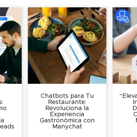
Chatbots para Tu
“Elev
s:
Restaurante:
I
mo
Revoluciona la
D
Experiencia
C
la
Gastronómica con
Leads
Manychat