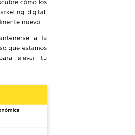
scubre cómo los
keting digital,
almente nuevo.
antenerse a la
eso que estamos
para elevar tu
ronómica