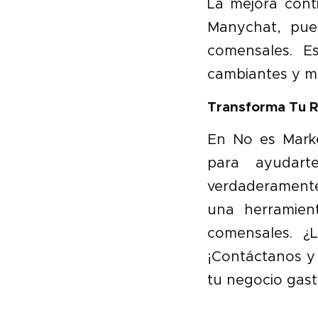
La mejora cont
Manychat, pue
comensales. E
cambiantes y me
Transforma Tu R
En No es Marke
para ayudart
verdaderamente
una herramient
comensales. ¿L
¡Contáctanos y
tu negocio gas