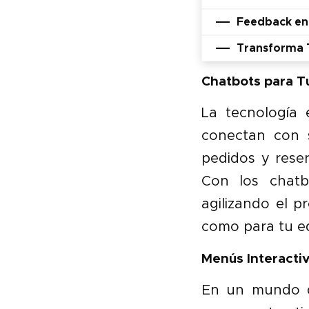
Feedback en 
Transforma T
Chatbots para T
La tecnología 
conectan con s
pedidos y rese
Con los chatb
agilizando el p
como para tu e
Menús Interacti
En un mundo do