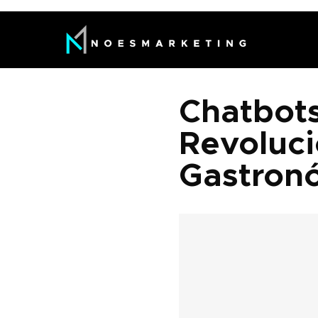
Chatbots
Revoluci
Gastron