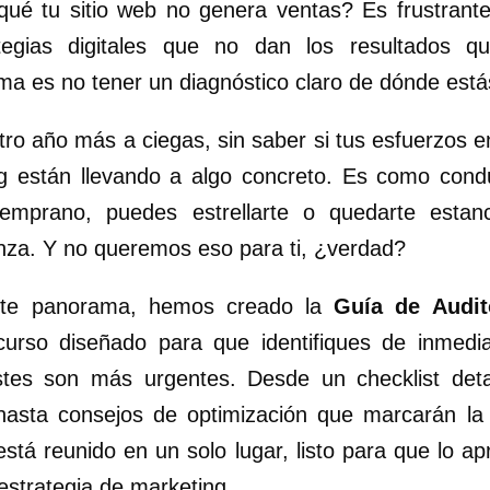
ué tu sitio web no genera ventas? Es frustrante 
tegias digitales que no dan los resultados q
a es no tener un diagnóstico claro de dónde estás
ro año más a ciegas, sin saber si tus esfuerzos 
g están llevando a algo concreto. Es como cond
temprano, puedes estrellarte o quedarte estan
za. Y no queremos eso para ti, ¿verdad?
ste panorama, hemos creado la
Guía de Audit
curso diseñado para que identifiques de inmedi
stes son más urgentes. Desde un checklist deta
hasta consejos de optimización que marcarán la 
está reunido en un solo lugar, listo para que lo 
 estrategia de marketing.