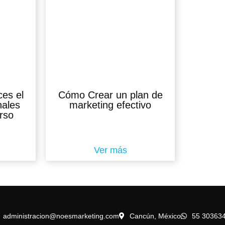
es el
Cómo Crear un plan de
nales
marketing efectivo
urso
Ver más
administracion@noesmarketing.com
Cancún, México
55 30363