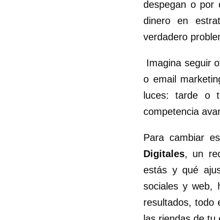
despegan o por q
dinero en estra
verdadero problem
Imagina seguir ot
o email marketin
luces: tarde o 
competencia avan
Para cambiar e
Digitales
, un re
estás y qué aju
sociales y web, 
resultados, todo 
las riendas de tu