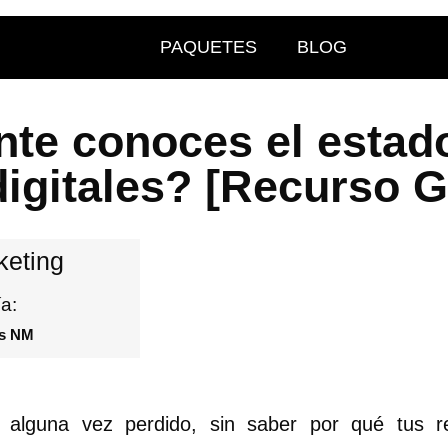
PAQUETES
BLOG
te conoces el estado
igitales? [Recurso G
keting
a:
es NM
 alguna vez perdido, sin saber por qué tus r